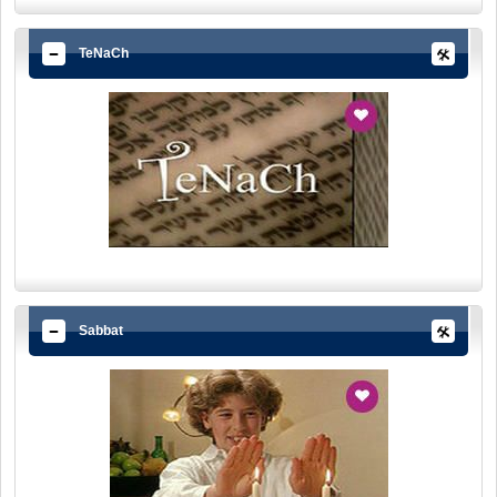
TeNaCh
Sabbat