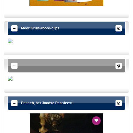
Meer Kruiswoord-clips
Pesach, het Joodse Paasfeest